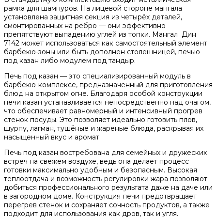
рамка для шампуров. На лицевой стороне мангала
установлена защитная секция из четырёх деталей,
смонтированных на ребро — они эффективно
препятствуют выпадению углей из топки. Мангал Дин
7142 может использоваться как самостоятельный элемент
барбекю-зоны или быть дополнен столешницей, печью
под казан либо модулем под тандыр.
Печь под казан — это специализированный модуль в
барбекю-комплексе, предназначенный для приготовления
блюд на открытом огне. Благодаря особой конструкции
печи казан устанавливается непосредственно над очагом,
что обеспечивает равномерный и интенсивный прогрев
стенок посуды. Это позволяет идеально готовить плов,
шурпу, лагман, тушёные и жареные блюда, раскрывая их
насыщенный вкус и аромат
Печь под казан востребована для семейных и дружеских
встреч на свежем воздухе, ведь она делает процесс
готовки максимально удобным и безопасным. Высокая
теплоотдача и возможность регулировки жара позволяют
добиться профессионального результата даже на даче или
в загородном доме. Конструкция печи предотвращает
перегрев стенок и сохраняет сочность продуктов, а также
подходит для использования как дров, так и угля.