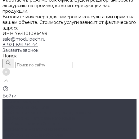
Работаем в режиме бэк офиса. Будем рады организовать
экскурсию на производство интересующей вас
продукции.
Вызовите инженера для замеров и консультации прямо на
вашем объекте. Стоимость услуги зависит от фактического
адреса.
ИНН 784101086499
sale@modulpech.ru
8-921-891-94-44
Заказать звонок
Поиск
Войти
Каталог товаров
Барбекю из кирпича
Барбекю из металла с керамогранитом
Барбекю из натурального камня
Бербекю печи из бетона
Барбекю и мангалы из металла
Барбекю из керамобетона