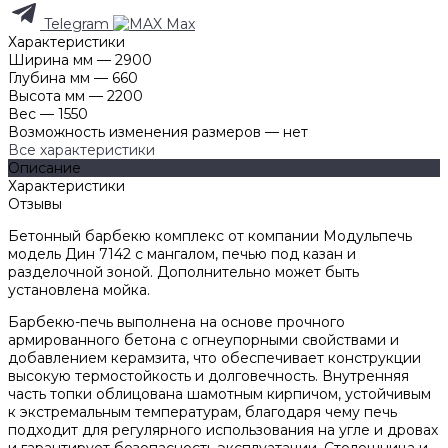
Telegram
Max
Характеристики
Ширина мм
—
2900
Глубина мм
—
660
Высота мм
—
2200
Вес
—
1550
Возможность изменения размеров
—
нет
Все характеристики
Описание
Характеристики
Отзывы
Бетонный барбекю комплекс от компании Модульпечь
модель Дин 7142 с мангалом, печью под казан и
разделочной зоной. Дополнительно может быть
установлена мойка.
Барбекю-печь выполнена на основе прочного
армированного бетона с огнеупорными свойствами и
добавлением керамзита, что обеспечивает конструкции
высокую термостойкость и долговечность. Внутренняя
часть топки облицована шамотным кирпичом, устойчивым
к экстремальным температурам, благодаря чему печь
подходит для регулярного использования на угле и дровах
и гарантирует безопасность эксплуатации. Столешница и