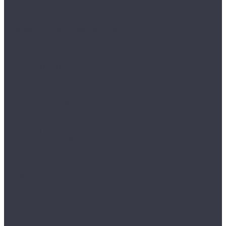
Уличные кухни
Компания
Отзывы
Политика конфиденциальности
Сотрудничество
Блог
Фотогалерея
Доставка и монтаж
Контакты
...
Каталог товаров
Барбекю из кирпича
Барбекю из металла с керамогранитом
Барбекю из натурального камня
Бербекю печи из бетона
Барбекю и мангалы из металла
Барбекю из керамобетона
Уличные кухни
Компания
Отзывы
Политика конфиденциальности
Сотрудничество
Блог
Фотогалерея
Доставка и монтаж