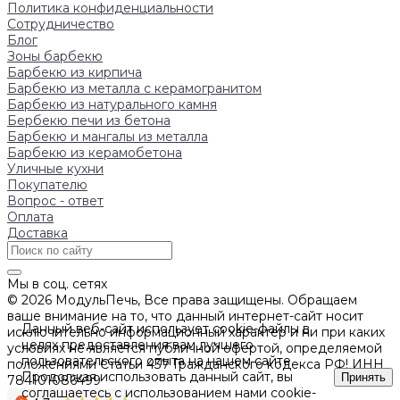
Политика конфиденциальности
Сотрудничество
Блог
Зоны барбекю
Барбекю из кирпича
Барбекю из металла с керамогранитом
Барбекю из натурального камня
Бербекю печи из бетона
Барбекю и мангалы из металла
Барбекю из керамобетона
Уличные кухни
Покупателю
Вопрос - ответ
Оплата
Доставка
Мы в соц. сетях
© 2026 МодульПечь, Все права защищены. Обращаем
ваше внимание на то, что данный интернет-сайт носит
Данный веб-сайт использует cookie-файлы в
исключительно информационный характер и ни при каких
целях предоставления вам лучшего
условиях не является публичной офертой, определяемой
пользовательского опыта на нашем сайте.
положениями Статьи 437 Гражданского кодекса РФ! ИНН
Продолжая использовать данный сайт, вы
Принять
784101086499
соглашаетесь с использованием нами cookie-