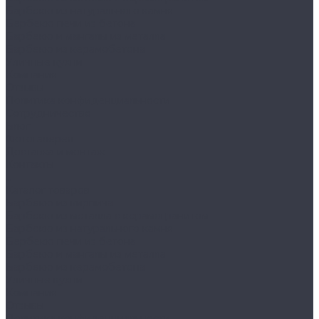
Барбекю из натурального камня
Бербекю печи из бетона
Барбекю и мангалы из металла
Барбекю из керамобетона
Уличные кухни
Компания
Отзывы
Политика конфиденциальности
Сотрудничество
Блог
Фотогалерея
Доставка и монтаж
Контакты
...
Каталог товаров
Барбекю из кирпича
Барбекю из металла с керамогранитом
Барбекю из натурального камня
Бербекю печи из бетона
Барбекю и мангалы из металла
Барбекю из керамобетона
Уличные кухни
Компания
Отзывы
Политика конфиденциальности