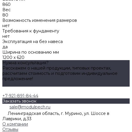
860
Вес
80
Возможность изменения размеров
нет
Требования к фундаменту
нет
Эксплуатация на без навеса
да
Ширина по основанию мм
1200 х 620
Нужна консультация?
Расскажем о нашей продукции, типовых проектах,
рассчитаем стоимость и подготовим индивидуальное
предложение!
Получить расчет
+7-921-891-84-44
Заказать звонок
sale@modulpech.ru
Ленинградская область, г. Мурино, ул. Шоссе в
Лаврики, д.33
О компании
Отзывы