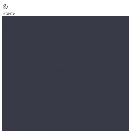
Войти
Каталог товаров
Барбекю из кирпича
Барбекю из металла с керамогранитом
Барбекю из натурального камня
Бербекю печи из бетона
Барбекю и мангалы из металла
Барбекю из керамобетона
Уличные кухни
Компания
Отзывы
Политика конфиденциальности
Сотрудничество
Блог
Фотогалерея
Доставка и монтаж
Контакты
...
Каталог товаров
Барбекю из кирпича
Барбекю из металла с керамогранитом
Барбекю из натурального камня
Бербекю печи из бетона