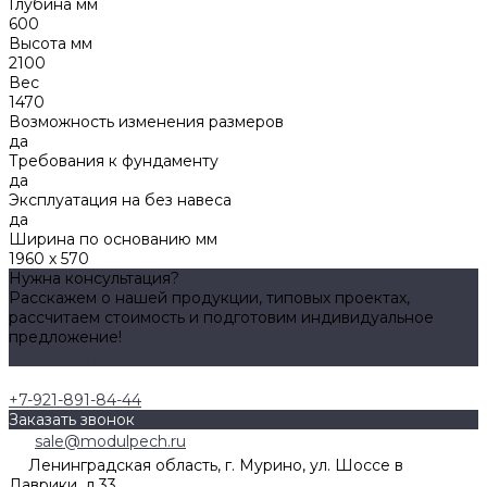
Глубина мм
600
Высота мм
2100
Вес
1470
Возможность изменения размеров
да
Требования к фундаменту
да
Эксплуатация на без навеса
да
Ширина по основанию мм
1960 х 570
Нужна консультация?
Расскажем о нашей продукции, типовых проектах,
рассчитаем стоимость и подготовим индивидуальное
предложение!
Получить расчет
+7-921-891-84-44
Заказать звонок
sale@modulpech.ru
Ленинградская область, г. Мурино, ул. Шоссе в
Лаврики, д.33