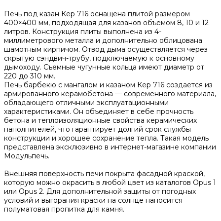
Печь под казан Кер 716 оснащена плитой размером
400×400 мм, подходящая для казанов объёмом 8, 10 и 12
литров. Конструкция плиты выполнена из 4-
миллиметрового металла и дополнительно облицована
шамотным кирпичом. Отвод дыма осуществляется через
скрытую сэндвич-трубу, подключаемую к основному
дымоходу. Съемные чугунные кольца имеют диаметр от
220 до 310 мм.
Печь барбекю с мангалом и казаном Кер 716 создается из
армированного керамобетона — современного материала,
обладающего отличными эксплуатационными
характеристиками. Он объединяет в себе прочность
бетона и теплоизоляционные свойства керамических
наполнителей, что гарантирует долгий срок службы
конструкции и хорошее сохранение тепла. Такая модель
представлена эксклюзивно в интернет-магазине компании
Модульпечь.
Внешняя поверхность печи покрыта фасадной краской,
которую можно окрасить в любой цвет из каталогов Opus 1
или Opus 2. Для дополнительной защиты от погодных
условий и выгорания краски на солнце наносится
полуматовая пропитка для камня.