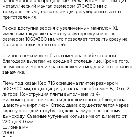
равномерное распределение тепла. В комплект входит
металлический мангал размером 670×380 мм с
трехуровневым держателем для регулировки высоты
приготовления.
Также доступна версия с увеличенным мангалом XL,
имеющим такую же шамотную футеровку и мангал
размером 1060×380 мм, что позволяет готовить сразу на
большее количество гостей.
Ширина печи может быть изменена в обе стороны
благодаря вылетам на средней столешнице. Кроме того,
возможно изменение расположения модулей по желанию
заказчика.
Печь под казан Кер 716 оснащена плитой размером
400×400 мм, подходящая для казанов объёмом 8, 10 и 12
литров. Конструкция плиты выполнена из 4-
миллиметрового металла и дополнительно облицована
шамотным кирпичом. Отвод дыма осуществляется через
скрытую сэндвич-трубу, подключаемую к основному
дымоходу. Съемные чугунные кольца имеют диаметр от
220 до 310 мм.
Ширина мм
2000