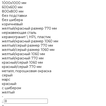
1000х1000 мм
600х600 мм
800х800 мм
без подставки
без шибера
коричневый
желтый/красный размер 770 мм
нержавеющая сталь
керамогранит \ HPL пластик
желтый/красный размер 1060 мм
желтый/серый размер 770 мм
желтый/серый размер 1060 мм
желтый/красный 1060 мм
желтый/красный 770 мм
красный/серый 1060 мм
красный/серый 770 мм
металл, порошковая окраска
серый
марс
красный
с шибером
желтый
-
-
+