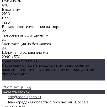
Глубина мм
600
Высота мм
2100
Вес
1920
Возможность изменения размеров
да
Требования к фундаменту
да
Эксплуатация на без навеса
да
Ширина по основанию мм
2940 х 570
Нужна консультация?
Расскажем о нашей продукции, типовых проектах,
рассчитаем стоимость и подготовим индивидуальное
предложение!
Получить расчет
+7-921-891-84-44
Заказать звонок
sale@modulpech.ru
Ленинградская область, г. Мурино, ул. Шоссе в
Лаврики, д.33