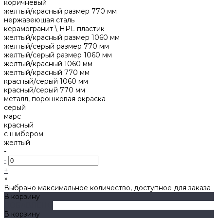
коричневый
желтый/красный размер 770 мм
нержавеющая сталь
керамогранит \ HPL пластик
желтый/красный размер 1060 мм
желтый/серый размер 770 мм
желтый/серый размер 1060 мм
желтый/красный 1060 мм
желтый/красный 770 мм
красный/серый 1060 мм
красный/серый 770 мм
металл, порошковая окраска
серый
марс
красный
с шибером
желтый
-
-
+
×
Выбрано максимальное количество, доступное для заказа
В корзину
ДОБАВЛЕНО
В корзину