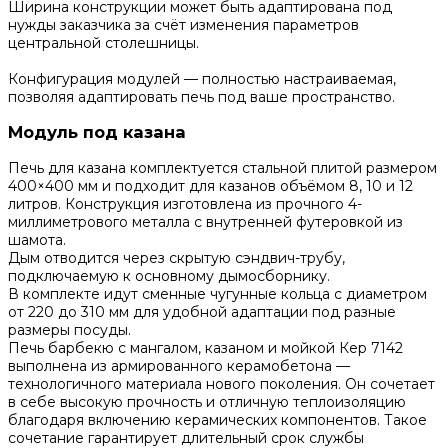
Ширина конструкции может быть адаптирована под
нужды заказчика за счёт изменения параметров
центральной столешницы.
Конфигурация модулей — полностью настраиваемая,
позволяя адаптировать печь под ваше пространство.
Модуль под казана
Печь для казана комплектуется стальной плитой размером
400×400 мм и подходит для казанов объёмом 8, 10 и 12
литров. Конструкция изготовлена из прочного 4-
миллиметрового металла с внутренней футеровкой из
шамота.
Дым отводится через скрытую сэндвич-трубу,
подключаемую к основному дымосборнику.
В комплекте идут сменные чугунные кольца с диаметром
от 220 до 310 мм для удобной адаптации под разные
размеры посуды.
Печь барбекю с мангалом, казаном и мойкой Кер 7142
выполнена из армированного керамобетона —
технологичного материала нового поколения. Он сочетает
в себе высокую прочность и отличную теплоизоляцию
благодаря включению керамических компонентов. Такое
сочетание гарантирует длительный срок службы