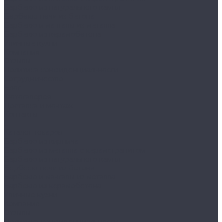
Барбекю из натурального камня
Бербекю печи из бетона
Барбекю и мангалы из металла
Барбекю из керамобетона
Уличные кухни
Компания
Отзывы
Политика конфиденциальности
Сотрудничество
Блог
Фотогалерея
Доставка и монтаж
Контакты
...
Каталог товаров
Барбекю из кирпича
Барбекю из металла с керамогранитом
Барбекю из натурального камня
Бербекю печи из бетона
Барбекю и мангалы из металла
Барбекю из керамобетона
Уличные кухни
Компания
Отзывы
Политика конфиденциальности